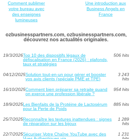
Comment sublimer
Une introduction aux
votre bureau avec
Business Angels en
des enseignes
France
lumineuses
ozbusinesspartners.com, ozbusinesspartners.com,
découvrez nos actualités originales.
19/3/2026
Top 10 des dispositifs légaux de
506 hits
défiscalisation en France (2026) : plafonds,
taux et stratégies
04/12/2025
Solution tout-en-un pour gérer et booster
3 243
vos avis clients (spéciale PME et TPE)
hits
16/10/2025
Comment bien préparer sa retraite quand
954 hits
on exerce une profession libérale ?
18/9/2025
Les Bienfaits de la Protéine de Lactosérum
885 hits
pour la Perte de Poids
25/7/2025
Reconnaître les textures inattendues : signes
1 289
de réparation sur les bijoux
hits
22/7/2025
Sécuriser Votre Chaîne YouTube avec des
1 231
Vues Authentiques via
hits