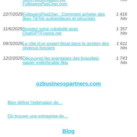
FollowersPasCher.com
22/7/2025
FollowersPasCher : Comment acheter des
1 416
likes TikTok authentiques et sécurisés
hits
11/6/2025
Boostez votre créativité avec
1 357
ChatGPTFrance.net
hits
09/3/2025
Le rôle d'un expert fiscal dans la gestion des
1 611
revenus fonciers
hits
12/2/2025
Découvrez les avantages des bracelets
1 743
papier indéchirable fiba
hits
ozbusinesspartners.com
Bien définir l'estimation de...
Où trouver une entreprise de...
Blog