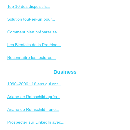
Top 10 des dispositifs...
Solution tout-en-un pour...
Comment bien préparer sa...
Les Bienfaits de la Protéine...
Reconnaître les textures...
Business
1990–2006 : 16 ans qui ont...
Ariane de Rothschild après...
Ariane de Rothschild : une...
Prospecter sur LinkedIn avec...