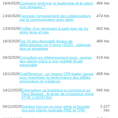
16/4/2026
Comment renforcer le leadership et la vision
496 hits
d’un dirigeant ?
13/4/2026
Favoriser l’engagement des collaborateurs
474 hits
par la communication avec dajm
13/4/2026
Profiter d'un séminaire à saint jean de luz
402 hits
entre terre et mer
19/3/2026
Top 10 des dispositifs légaux de
489 hits
défiscalisation en France (2026) : plafonds,
taux et stratégies
04/3/2026
Consultant en référencement local : gagner
519 hits
des clients grâce à une visibilité locale
mesurable
15/1/2026
CrakRevenue : un réseau CPA leader pensé
858 hits
pour maximiser la performance des affiliés,
annonceurs et créateurs
14/12/2025
Externaliser sa logistique e‑commerce au
945 hits
Pays Basque : le levier de croissance signé
ETXE LOGISTIKA
04/12/2025
Solution tout-en-un pour gérer et booster
3 227
vos avis clients (spéciale PME et TPE)
hits