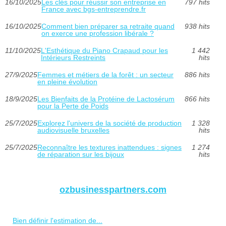
16/10/2025
Les clés pour réussir son entreprise en
797 hits
France avec bgs-entreprendre.fr
16/10/2025
Comment bien préparer sa retraite quand
938 hits
on exerce une profession libérale ?
11/10/2025
L'Esthétique du Piano Crapaud pour les
1 442
Intérieurs Restreints
hits
27/9/2025
Femmes et métiers de la forêt : un secteur
886 hits
en pleine évolution
18/9/2025
Les Bienfaits de la Protéine de Lactosérum
866 hits
pour la Perte de Poids
25/7/2025
Explorez l'univers de la société de production
1 328
audiovisuelle bruxelles
hits
25/7/2025
Reconnaître les textures inattendues : signes
1 274
de réparation sur les bijoux
hits
ozbusinesspartners.com
Bien définir l'estimation de...