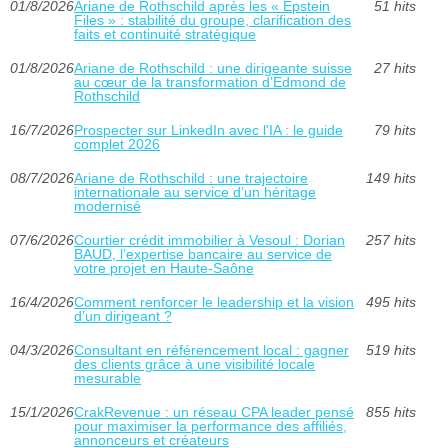
01/8/2026
Ariane de Rothschild après les « Epstein
51 hits
Files » : stabilité du groupe, clarification des
faits et continuité stratégique
01/8/2026
Ariane de Rothschild : une dirigeante suisse
27 hits
au cœur de la transformation d’Edmond de
Rothschild
16/7/2026
Prospecter sur LinkedIn avec l'IA : le guide
79 hits
complet 2026
08/7/2026
Ariane de Rothschild : une trajectoire
149 hits
internationale au service d’un héritage
modernisé
07/6/2026
Courtier crédit immobilier à Vesoul : Dorian
257 hits
BAUD, l’expertise bancaire au service de
votre projet en Haute-Saône
16/4/2026
Comment renforcer le leadership et la vision
495 hits
d’un dirigeant ?
04/3/2026
Consultant en référencement local : gagner
519 hits
des clients grâce à une visibilité locale
mesurable
15/1/2026
CrakRevenue : un réseau CPA leader pensé
855 hits
pour maximiser la performance des affiliés,
annonceurs et créateurs