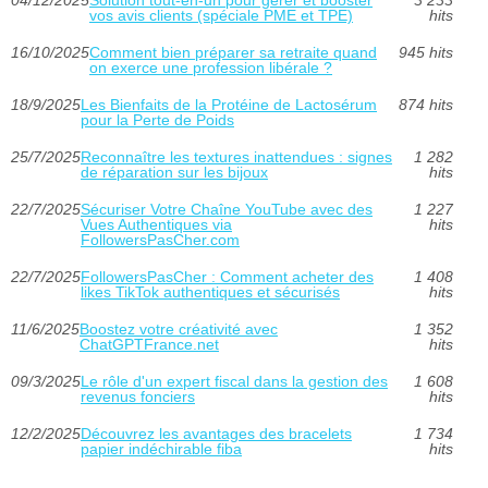
04/12/2025
Solution tout-en-un pour gérer et booster
3 233
vos avis clients (spéciale PME et TPE)
hits
16/10/2025
Comment bien préparer sa retraite quand
945 hits
on exerce une profession libérale ?
18/9/2025
Les Bienfaits de la Protéine de Lactosérum
874 hits
pour la Perte de Poids
25/7/2025
Reconnaître les textures inattendues : signes
1 282
de réparation sur les bijoux
hits
22/7/2025
Sécuriser Votre Chaîne YouTube avec des
1 227
Vues Authentiques via
hits
FollowersPasCher.com
22/7/2025
FollowersPasCher : Comment acheter des
1 408
likes TikTok authentiques et sécurisés
hits
11/6/2025
Boostez votre créativité avec
1 352
ChatGPTFrance.net
hits
09/3/2025
Le rôle d'un expert fiscal dans la gestion des
1 608
revenus fonciers
hits
12/2/2025
Découvrez les avantages des bracelets
1 734
papier indéchirable fiba
hits